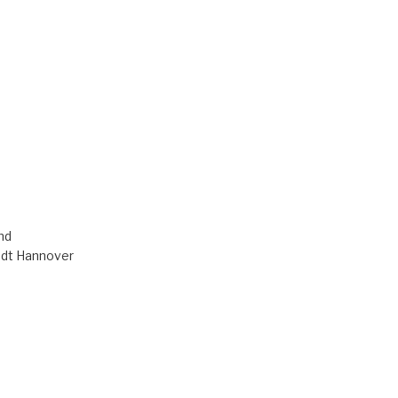
nd
adt Hannover